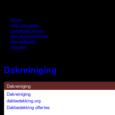
Menu +
Home
Link toevoegen
Linktegoed kopen
Alle dochterpagina's
Alle websites
Inloggen
Dakreiniging
Dakreiniging
Dakreiniging
dakbedekking.org
Dakbedekking offertes