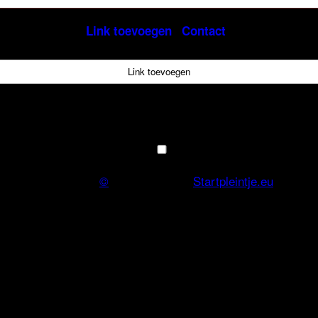
Link toevoegen
Contact
Link toevoegen
Menu +
Copyright
©
Onderdeel van
Startpleintje.eu